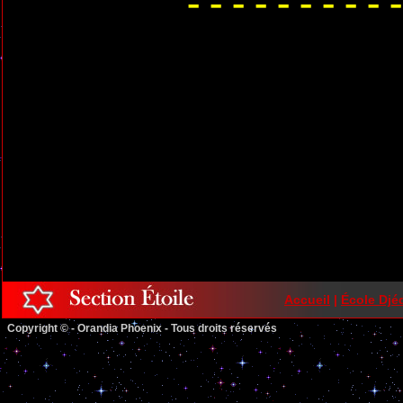
- - - - - - - - - -
Accueil
|
École Djé
Copyright © - Orandia Phoenix - Tous droits réservés