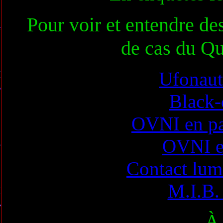
Pour voir et entendre de
de cas du 
Ufonaut
Black
OVNI en pa
OVNI et
Contact lum
M.I.B.
À