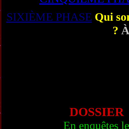
SIXIÈME PHASE
Qui so
?
À
DOSSIER
En enquêtes le