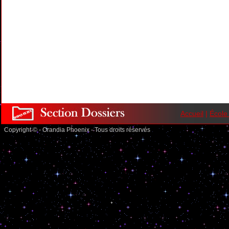
Accueil
|
École
Copyright © - Orandia Phoenix - Tous droits réservés