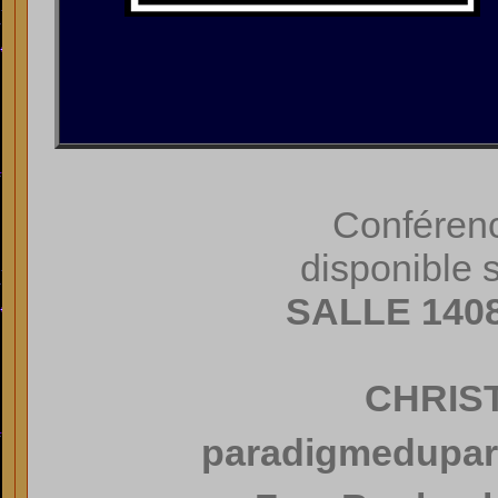
Conféren
disponible 
SALLE 140
CHRIS
paradigmedupa