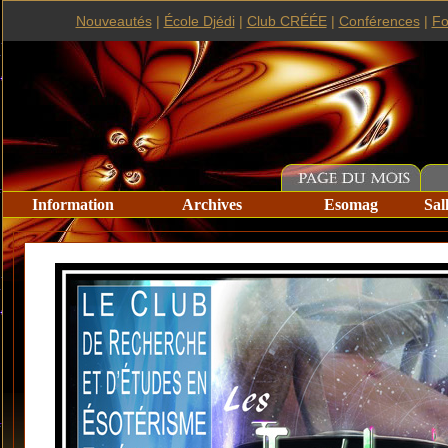
Nouveautés
|
École Djédi
|
Club CRÉÉE
|
Conférences
|
F
Information
Archives
Esomag
Sal