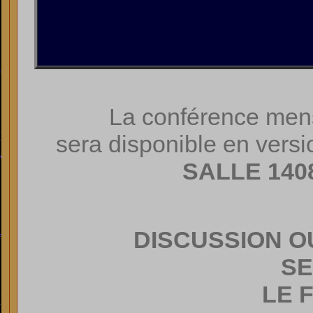
La conférence men
sera disponible en versi
SALLE
140
DISCUSSION O
SE
LE 