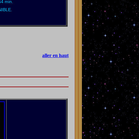
64 min.
IBLE.
aller en haut