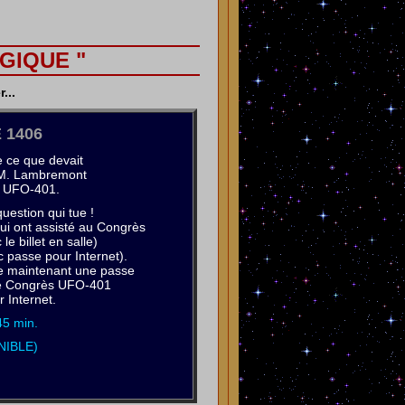
GIQUE "
...
 1406
e ce que devait
 M. Lambremont
 UFO-401.
uestion qui tue !
ui ont assisté au Congrès
e billet en salle)
c passe pour Internet).
te maintenant une passe
 le Congrès UFO-401
r Internet.
45 min.
NIBLE)