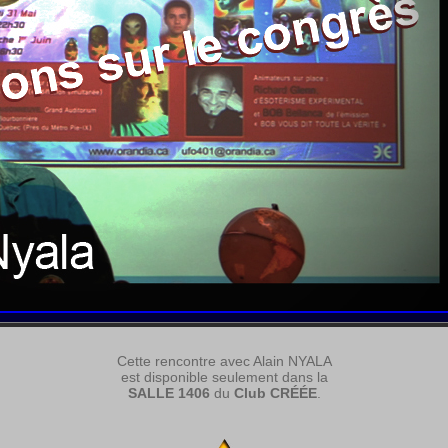
Cette rencontre avec Alain NYALA
est disponible seulement dans la
SALLE 1406
du
Club CRÉÉE
.