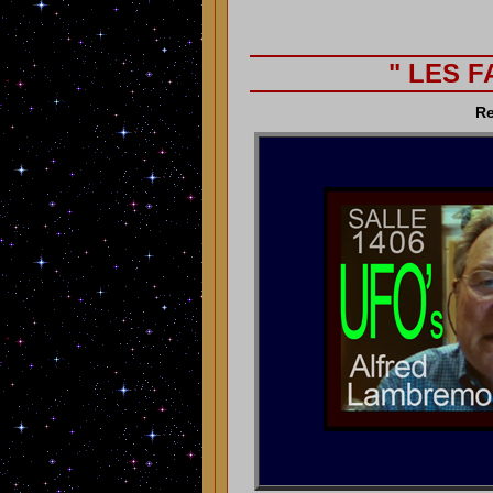
" LES 
Re