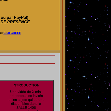
 ou par PayPal)
 DE PRÉSENCE
au
Club CRÉÉE
INTRODUCTION
Une vidéo de X min.
présentera les invités
et les sujets qui seront
disponibles dans la
SALLE 1406