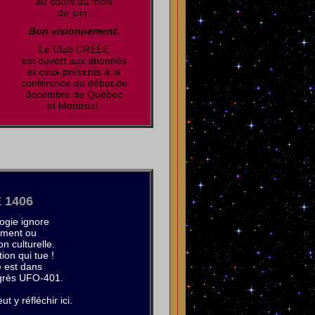
au cours du mois
de juin.
Bon visionnement.
Le Club CRÉÉE
est ouvert aux abonnés
et ceux présents à la
conférence du début de
décembre de Québec
et Montréal.
 1406
logie ignore
ement ou
n culturelle.
ion qui tue !
 est dans
ngrès UFO-401.
t y réfléchir ici.