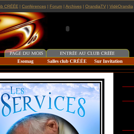
ub CRÉÉE
|
Conférences
|
Forum
|
Archives
|
OrandiaTV
|
VidéOrandia
Esomag
Salles club CRÉÉE
Sur Invitation