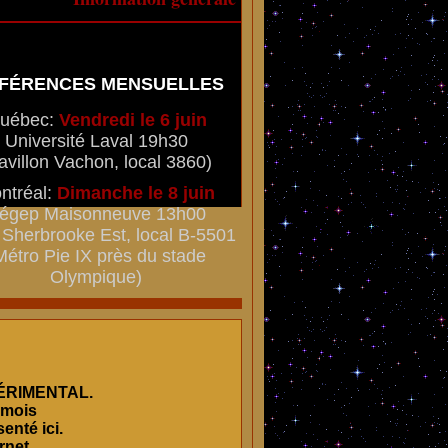
FÉRENCES MENSUELLES
uébec:
Vendredi le 6 juin
Université Laval 19h30
avillon Vachon, local 3860)
ntréal:
Dimanche le 8 juin
égep Maisonneuve 13h00
Sherbrooke Est, local B-5501
Métro Pie IX près du stade
Olympique)
PÉRIMENTAL.
 mois
enté ici.
rnet.