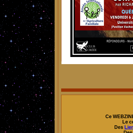
Ce
WEBZIN
Le c
Des
Lie
De