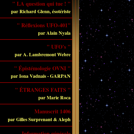
" LA question qui tue ! "
par Richard Glenn, ésotériste
" Réflexions UFO-401"
par Alain Nyala
" UFO's "
par A. Lambremont Webre
" Épistémologie OVNI "
par Iona Vadnais - GARPAN
" ÉTRANGES FAITS "
par Marie Roca
Manuscrit 1406
par Gilles Surprenant & Aleph
Information générale