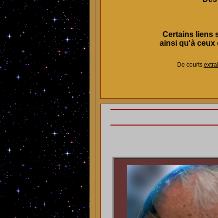
Certains liens
ainsi qu'à ceux 
De courts
extrai