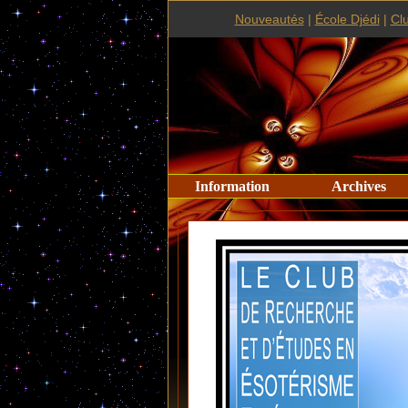
Nouveautés
|
École Djédi
|
Cl
Information
Archives