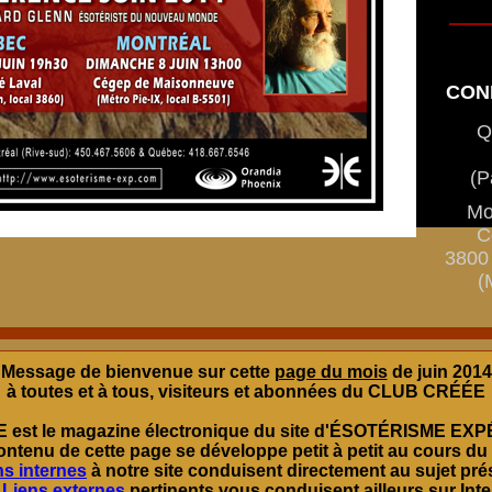
CON
Q
(P
Mo
C
3800 
(
Message de bienvenue sur cette
page du mois
de juin 2014
à toutes et à tous, visiteurs et abonnées du CLUB CRÉÉE
E
est le magazine électronique du site d'ÉSOTÉRISME EX
ontenu de cette page se développe petit à petit au cours du
ns internes
à notre site
conduisent directement au sujet prés
s
Liens externes
pertinents vous conduisent ailleurs sur Inte