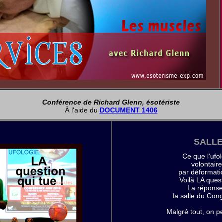
Conférence de Richard Glenn, ésotériste
À l'aide du
DOCUMENT 1406
SALLE
Ce que l'ufo
volontair
par déformatio
Voilà LA quest
La réponse
la salle du Co
Malgré tout, on peu