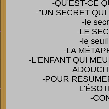
-QU'EST-CE 
-''UN SECRET QUI
-le sec
-LE SE
-le seui
-LA MÉTA
-L'ENFANT QUI ME
ADOUCIT
-POUR RÉSUME
L'ÉSOT
-CO
______________