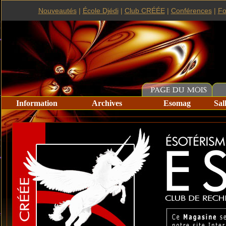
Nouveautés
|
École Djédi
|
Club CRÉÉE
|
Conférences
|
F
Information
Archives
Esomag
Sal