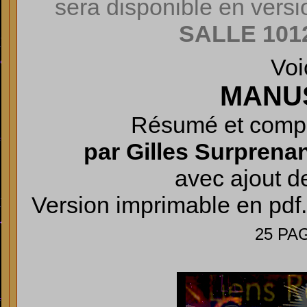
sera disponible en versi
SALLE
101
Voi
MANUS
Résumé et compl
par Gilles Surprena
avec ajout de
Version imprimable en pd
25 PA