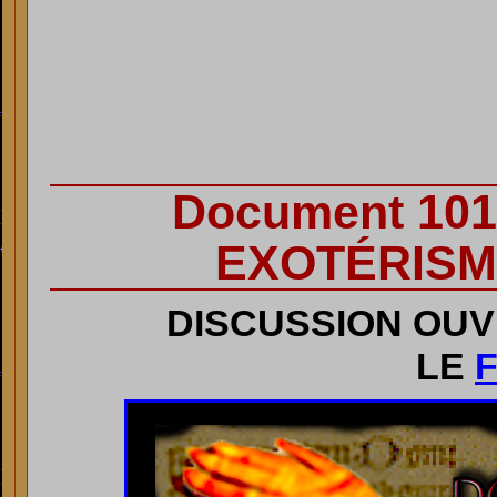
Docu
ment 10
EXOTÉRISM
DISCUSSION OUV
LE
F