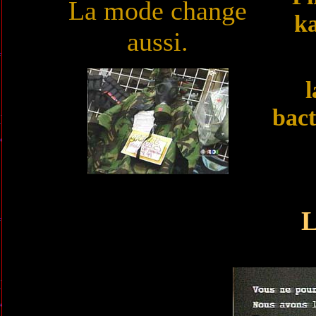
La mode change
k
aussi.
l
bact
L