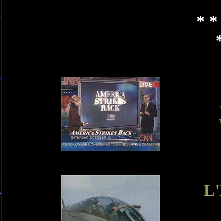
* *
L