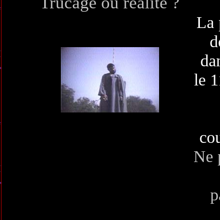
Trucage ou réalité ?
La 
d
da
le 
co
Ne 
p