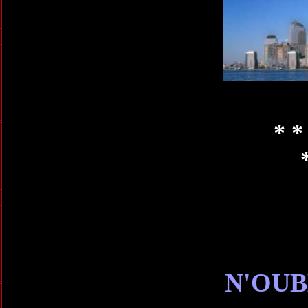
* *
N'OUB