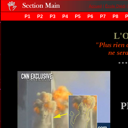
Accueil
|
École Djédi
P1
P2
P3
P4
P5
P6
P7
P8
P
L'
"Plus rien 
ne sera
* * *
P