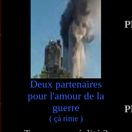
P
Deux partenaires
pour l'amour de la
guerre
P
( çà rime )