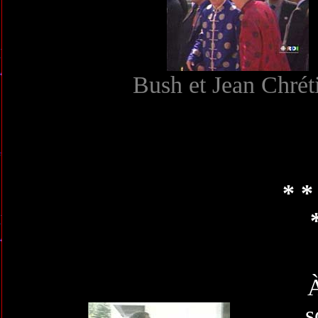
Bush et Jean Chrét
* *
s