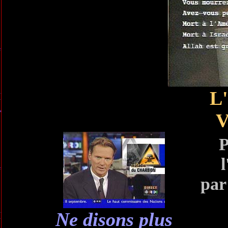
L
V
P
par
Ne disons plus