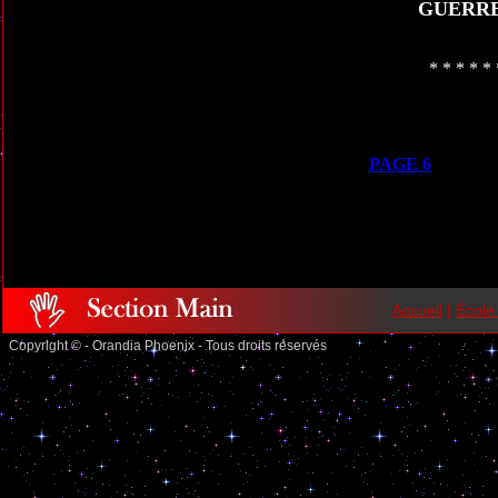
GUERRE
* * * * * 
PAGE 6
Accueil
|
École
Copyright © - Orandia Phoenix - Tous droits réservés