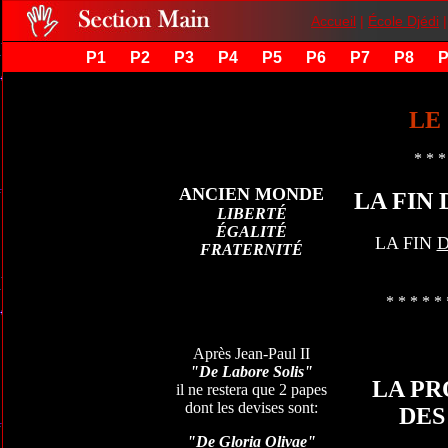
Accueil
|
École Djédi
P1
P2
P3
P4
P5
P6
P7
P8
P
LE
* * *
ANCIEN MONDE
LA FIN
LIBERTÉ
ÉGALITÉ
LA FIN
D
FRATERNITÉ
* * * * * 
Après Jean-Paul II
"De Labore Solis"
LA PR
il ne restera que 2 papes
dont les devises sont:
DES
"De Gloria Olivae"