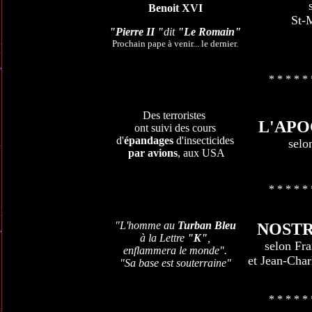
Benoit XVI
St-
"Pierre II "
dit
"Le Romain"
Prochain pape à venir... le dernier.
* * * * * 
Des terroristes
L'APO
ont suivi des cours
d'
épandages
d'insecticides
selo
par avions
, aux USA
* * * * * 
"L'homme au
Turban Bleu
NOST
à la Lettre
"K"
,
selon Fra
enflammera le monde".
et Jean-Char
"Sa base est souterraine"
* * * * * 