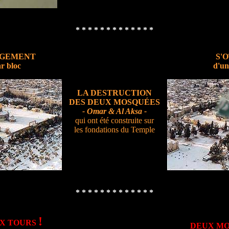
* * * * * * * * * * * * *
GEMENT
S'
ar bloc
d'un
LA DESTRUCTION
DES DEUX MOSQUÉES
- Omar & Al Aksa -
qui ont été construite sur
les fondations du Temple
* * * * * * * * * * * * *
!
UX TOURS
DEUX M