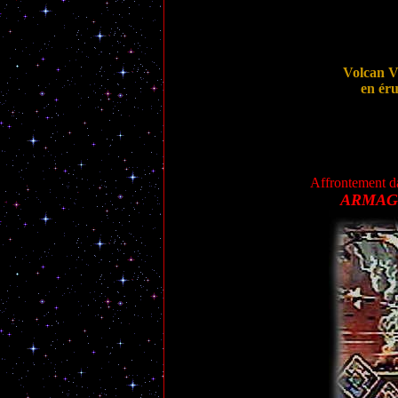
Volcan
en ér
Affrontement da
ARMAG