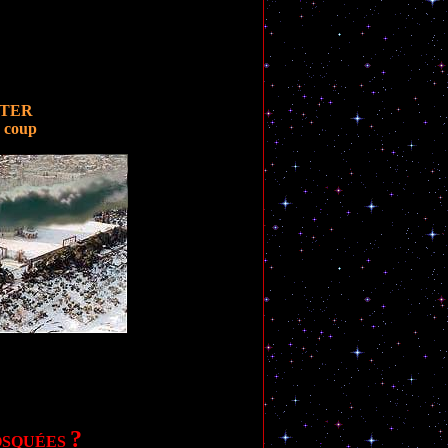
OTER
 coup
?
OSQUÉES