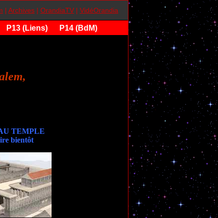
m
|
Archives
|
OrandiaTV
|
VidéOrandia
P13 (Liens)
P14 (BdM)
alem,
AU TEMPLE
ire bientôt