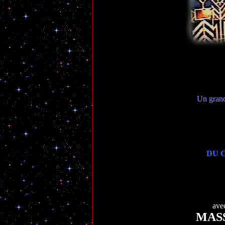
U
n grand
DU 
ave
MAS