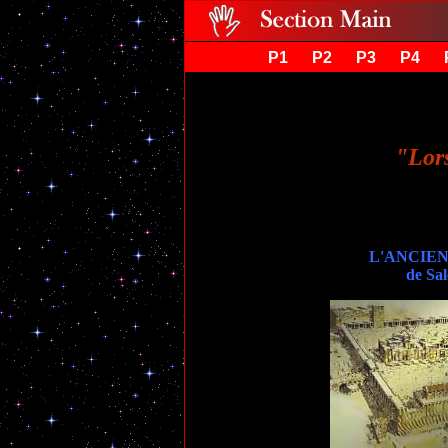
P1
P2
P3
P4
"Lor
L'ANCIE
de Sa