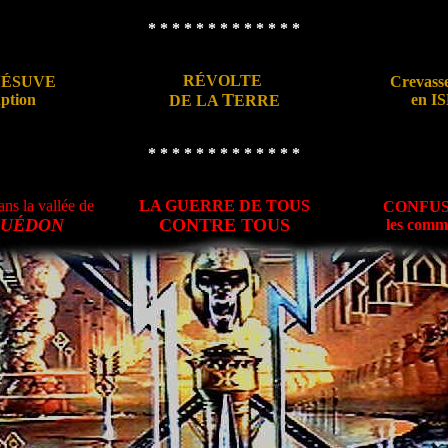
* * * * * * * * * * * * *
RÉVOLTE
 VÉSUVE
Crevasse
T
uption
en I
DE LA
ERRE
* * * * * * * * * * * * *
ns la vallée de
LA GUERRE DE TOUS
CONFUS
UÉDON
CONTRE TOUS
les comm