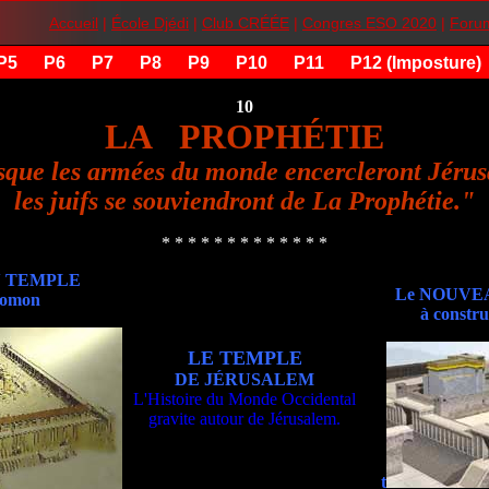
Accueil
|
École Djédi
|
Club CRÉÉE
|
Congres ESO 2020
|
Foru
P5
P6
P7
P8
P9
P10
P11
P12 (Imposture)
10
LA PROPHÉTIE
sque les armées du monde encercleront Jérus
les juifs se souviendront de La Prophétie."
* * * * * * * * * * * * *
N TEMPLE
Le NOUVE
lomon
à constru
LE TEMPLE
DE JÉRUSALEM
L'Histoire du Monde Occidental
gravite autour de Jérusalem.
t