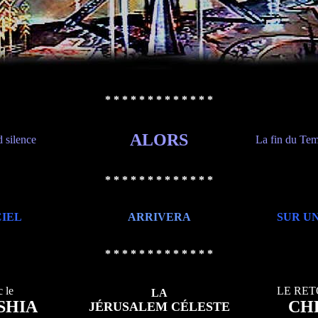
* * * * * * * * * * * * *
ALORS
 silence
La fin du Tem
* * * * * * * * * * * * *
CIEL
ARRIVERA
SUR U
* * * * * * * * * * * * *
c le
LE RE
LA
SHIA
CH
JÉRUSALEM CÉLESTE