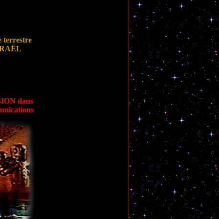
 terrestre
SRAËL
ION dans
unications