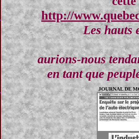
cette
http://www.quebec
Les hauts e
aurions-nous tenda
en tant que peupl
JOURNAL DE 