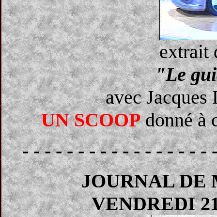
extrait
"Le gui
avec Jacques 
UN SCOOP
donné à c
- - - - - - - - - - - - - - - - - 
JOURNAL
DE
VENDREDI 2