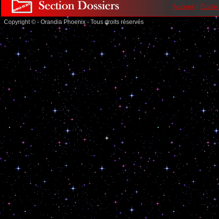
Accueil
|
École
Copyright © - Orandia Phoenix - Tous droits réservés