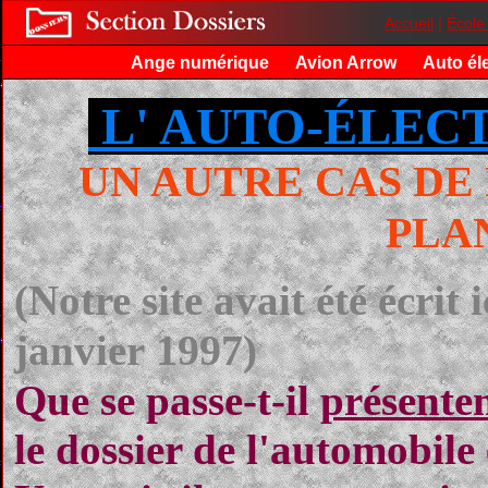
Accueil
|
École
Ange numérique
Avion Arrow
Auto él
L' AUTO-ÉLEC
UN AUTRE CAS DE
PLA
(Notre site avait été écrit i
1997
janvier
)
Que se passe-t-il
présente
le dossier de l'automobile é