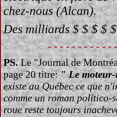
chez-nous (Alcan).
Des milliards $ $ $ $ $
- - - - - - - - - - - 
PS.
Le "Journal de Montréa
page 20 titre:
" Le moteur-
existe au Québec ce que n'i
comme un roman politico-sc
roue reste toujours inachev