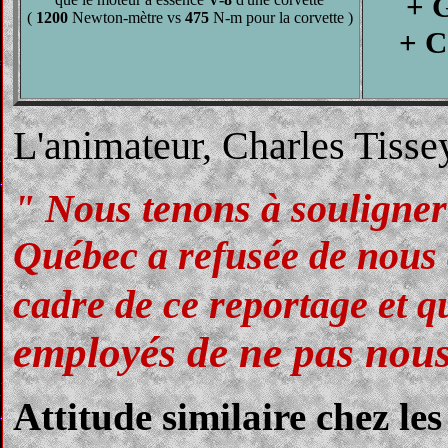
+ G
(
1200
Newton-mètre vs
475
N-m pour la corvette )
+ C
L'animateur, Charles Tissey
" Nous tenons à souligner
Québec a refusée de nous 
cadre de ce reportage et q
employés de ne pas nous
Attitude similaire chez le