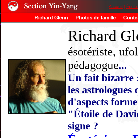
Accueil
|
École
Richard Glenn
Photos de famille
Conte
Richard Gl
ésotériste, ufo
pédagogue
...
Un fait bizarre 
les astrologues 
d'aspects forme
"Étoile de Davi
signe ?