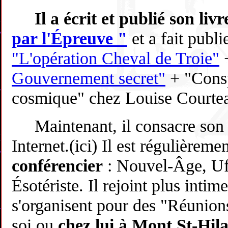
Il a écrit et publié son livr
par l'Épreuve "
et a fait publi
"L'opération Cheval de Troie"
Gouvernement secret"
+ "Consp
cosmique" chez Louise Courteau
Maintenant, il consacre son t
Internet.(ici) Il est régulièrem
conférencier
: Nouvel-Âge, Ufo
Ésotériste. Il rejoint plus inti
s'organisent pour des "Réunion
soi
ou
chez lui à Mont St-Hila