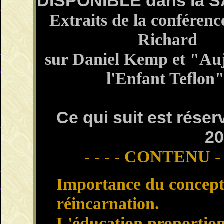
DISPONIBLE
dans la 
Extraits de la conférenc
Richard
sur Daniel Kemp et "Au
l'Enfant Teflon"
Ce qui suit est rés
20
- - - - CONTENU - -
Importance du concept
réincarnation.
L'éducation proportion