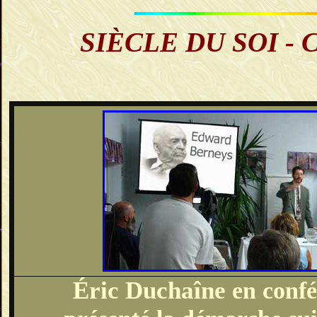
SIÈCLE DU
SOI
- 
Éric Duchaîne
en confé