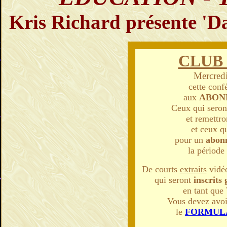
Kris Richard présente
'D
CLUB 
Mercredi
cette conf
aux
ABON
Ceux qui sero
et remettro
et ceux qu
pour un
abon
la période
De courts
extraits
vidéo
qui seront
inscrits
en tant que
Vous devez avoi
le
FORMULA