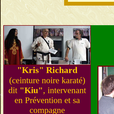
"Kris"
Richard
(ceinture noire karaté)
dit
"Kiu"
, intervenant
en Prévention et sa
compagne