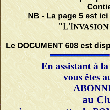
Conti
NB - La page 5 est ici
"L'I
NVASION
Le DOCUMENT 608 est dispo
En assistant à l
vous êtes 
ABONNÉ
au C