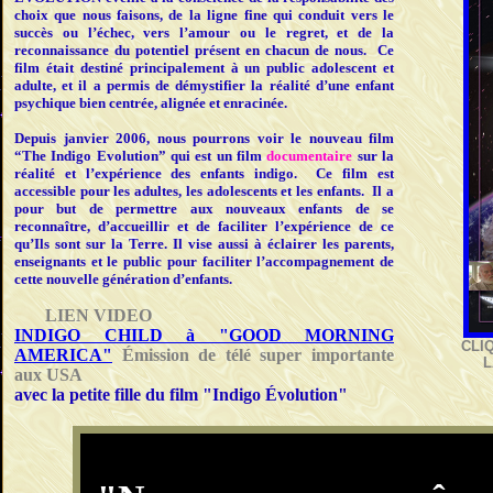
choix que nous faisons, de la ligne fine qui conduit vers le
succès ou l’échec, vers l’amour ou le regret, et de la
reconnaissance du potentiel présent en chacun de nous. Ce
film était destiné principalement à un public adolescent et
adulte, et il a permis de démystifier la réalité d’une enfant
psychique bien centrée, alignée et enracinée.
Depuis janvier 2006, nous pourrons voir le nouveau film
“The Indigo Evolution” qui est un film
documentaire
sur la
réalité et l’expérience des enfants indigo. Ce film est
accessible pour les adultes, les adolescents et les enfants. Il a
pour but de permettre aux nouveaux enfants de se
reconnaître, d’accueillir et de faciliter l’expérience de ce
qu’Ils sont sur la Terre. Il vise aussi à éclairer les parents,
enseignants et le public pour faciliter l’accompagnement de
cette nouvelle génération d’enfants.
LIEN VIDEO
INDIGO CHILD à "GOOD MORNING
CLI
AMERICA"
Émission de télé super importante
L
aux USA
avec la petite fille du film "Indigo Évolution"