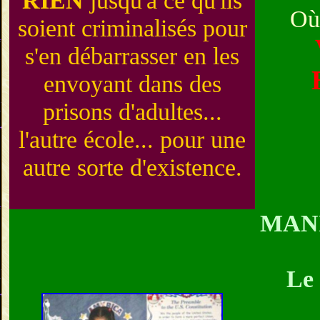
RIEN
jusqu'à ce qu'ils
Où 
soient criminalisés pour
s'en débarrasser en les
envoyant dans des
prisons d'adultes...
l'autre école... pour une
autre sorte d'existence.
MA
N
Le 