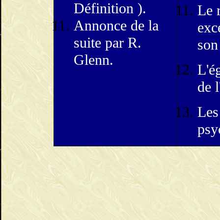
Définition ).
Le 
Annonce de la
exc
suite par R.
son
Glenn.
L'ég
de 
Les 
psy