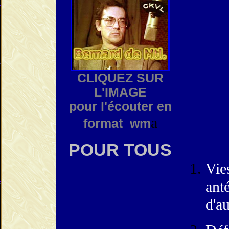
CLIQUEZ SUR
L'IMAGE
pour l'écouter en
a
format wm
POUR TOUS
Vie
ant
d'au