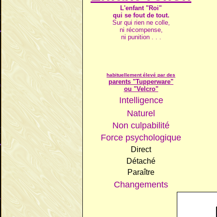
L'enfant "Roi"
qui se fout de tout.
Sur qui rien ne colle,
ni récompense,
ni punition . . .
habituellement élevé par des
parents "Tupperware"
ou "Velcro"
Intelligence
Naturel
Non culpabilité
Force psychologique
Direct
Détaché
Paraître
Changements