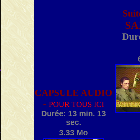
Sui
SA
Duré
CAPSULE AUDIO
-
POUR TOUS ICI
Durée: 13 min. 13
sec.
3.33 Mo