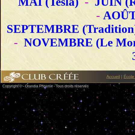
MAI (Tesla)
-
JUIN (
-
AOÛT 
SEPTEMBRE (Tradition
-
NOVEMBRE (Le Mo
Accueil
|
École
Copyright © - Orandia Phoenix - Tous droits réservés