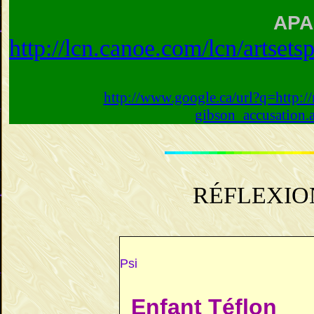
APA
http://lcn.canoe.com/lcn/artset
http://www.google.ca/url?q=http://
gibson_accusation
R
ÉFLEXIO
Psi
Enfant Téflon