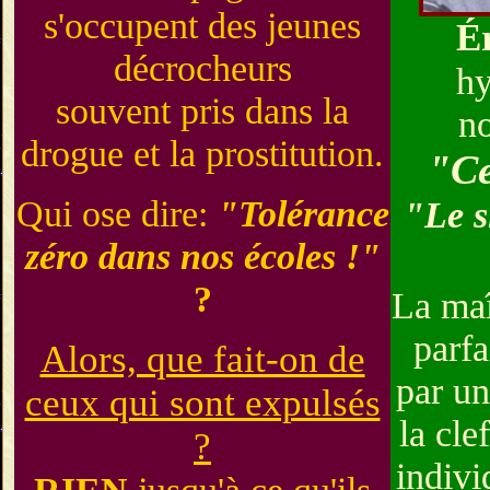
s'occupent des jeunes
É
décrocheurs
hy
souvent pris dans la
no
drogue et la prostitution.
"Ce
Qui ose dire:
"Tolérance
"Le s
zéro dans nos écoles !"
?
La maî
parfa
Alors, que fait-on de
par un
ceux qui sont expulsés
la cle
?
indivi