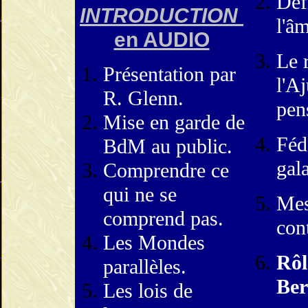
Déf
INTRODUCTION
l'â
en AUDIO
Le 
Présentation par
l'A
R. Glenn.
pen
Mise en garde de
Féd
BdM au public.
gal
Comprendre ce
qui ne se
Mes
comprend pas.
con
Les Mondes
Rôl
parallèles.
Ber
Les lois de