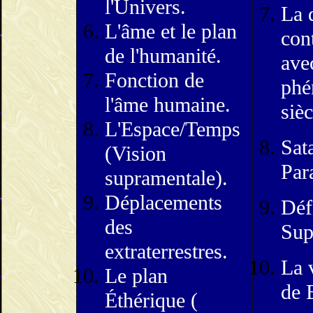
l'Univers.
La 
L'âme et le plan
cont
de l'humanité.
ave
Fonction de
phé
l'âme humaine.
sièc
L'Espace/Temps
Sata
(Vision
Para
supramentale).
Déplacements
Déf
des
Sup
extraterrestres.
La 
Le plan
de 
Éthérique (