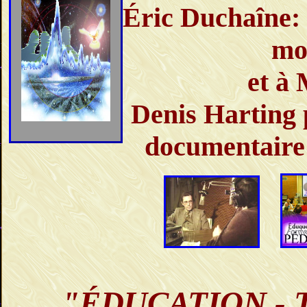
Éric Duchaîne:
mo
et à
Denis Harting 
documentaire 
"ÉDUCATION - 