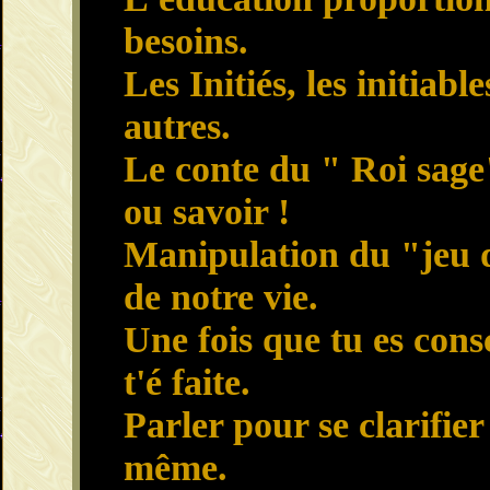
besoins.
Les Initiés, les initiable
autres.
Le conte du " Roi sage
ou savoir !
Manipulation du "jeu 
de notre vie.
Une fois que tu es consc
t'é faite.
Parler pour se clarifier 
même.