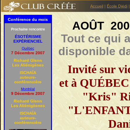
Accueil
|
École Djédi
Conférence du mois
AOÛT 200
Prochaine rencontre
Tout ce qui 
ÉSOTÉRISME
EXPÉRIENCIEL
disponible da
Québec
7 Décembre 2007
Richard Glenn
Les Aliénigènes
Invité sur v
ISCHAÎA
auteure-
et à QUÉBEC
conférencière
Montréal
"Kris" Ri
9 Décembre 2007
Richard Glenn
Les Aliénigèenes
"L'ENFANT
ISCHAÎA
auteure-
Dan
conférencière