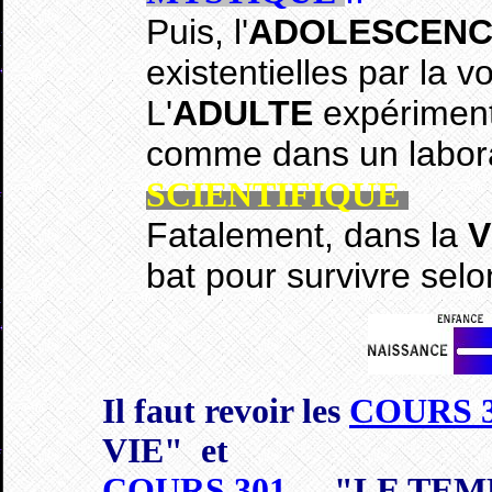
Puis, l'
ADOLESCENC
existentielles par la v
L'
ADULTE
expérimente
comme dans un labora
SCIENTIFIQUE
Fatalement, dans la
V
bat pour survivre selo
Il faut revoir les
COURS 
VIE" et
COURS 301
- "LE TEM