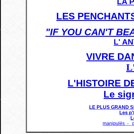
LA 
LES PENCHANT
"IF YOU CAN'T BE
L' A
VIVRE DA
L
L'HISTOIRE D
Le sig
LE PLUS GRAND 
Les p'
L
manipulés - 