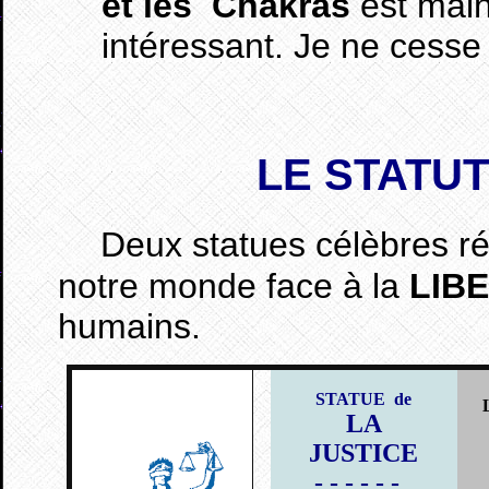
et les Chakras
est maint
intéressant. Je ne cesse 
LE STATU
Deux statues célèbres r
notre monde face à la
LIB
humains.
STATUE de
LA
JUSTICE
- - - - - -