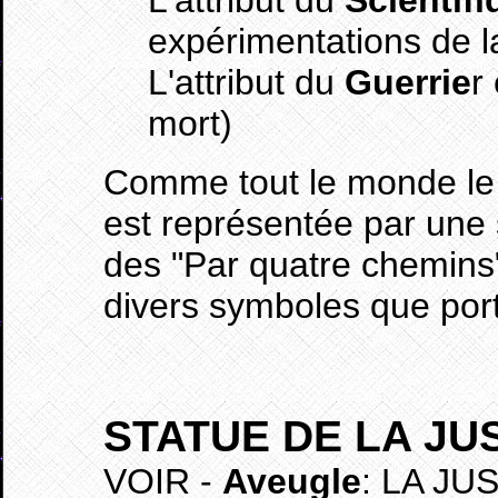
L'attribut du
Scientifi
expérimentations de l
L'attribut du
Guerrie
r
mort)
Comme tout le monde le
est représentée par une 
des "Par quatre chemins
divers symboles que port
STATUE DE LA JU
VOIR -
Aveugle
: LA JUS