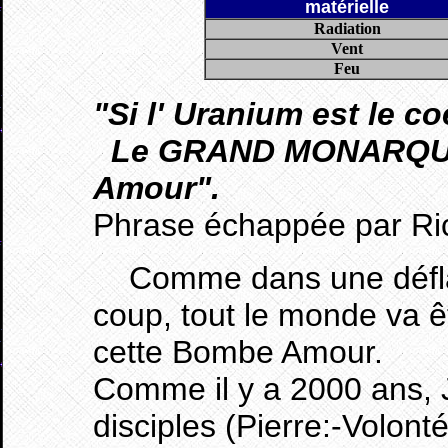
matérielle
Radiation
Vent
Feu
"Si l' Uranium est le 
Le GRAND MONARQUE s
Amour".
Phrase échappée par Ric
Comme dans une déflagr
coup, tout le monde va êt
cette Bombe Amour.
Comme il y a 2000 ans, J
disciples (Pierre:-Volon