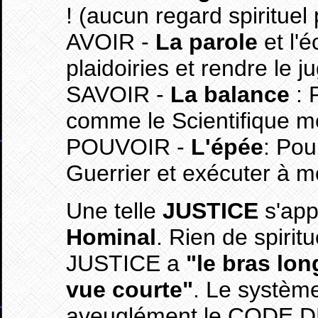
! (aucun regard spirituel
AVOIR -
La parole
et l'é
plaidoiries et rendre le 
SAVOIR -
La balance
: 
comme le Scientifique m
POUVOIR -
L'épée
: Pou
Guerrier et exécuter à mo
Une telle
JUSTICE
s'app
Hominal
. Rien de spirit
JUSTICE a
"le bras lon
vue courte"
. Le système
aveuglément le CODE DE