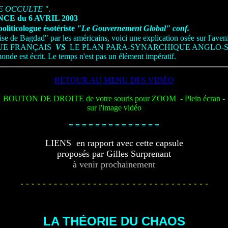
E OCCULTE "
.
la CONFÉRENCE du 6 AVRIL 200
politicologue ésotériste
"Le Gouvernement Global" conf.
rise de Bagdad" par les américains, voici une explication osée sur l'av
UE FRANÇAIS
VS
LE PLAN PARA-SYNARCHIQUE ANGLO-
onde est écrit. Le temps n'est pas un élément impératif.
RETOUR AU MENU DES VIDÉO
BOUTON DE DROITE de votre souris pour ZOOM - Plein écran -
sur l'image vidéo
= = = = = = = = = = = = = =
LIENS en rapport avec cette capsule
proposés par Gilles Surprenant
à venir prochainement
- - - - - - - - - - - - - - - - - - - - - - - - - - - - - - - - - -
LA THÉORIE DU CHAOS