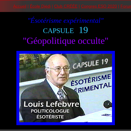
Accueil
|
École Djédi
|
Club CRÉÉE
|
Congres ESO 2020
|
Foru
"Ésotérisme expérimental"
19
CAPSULE
"Géopolitique occulte"