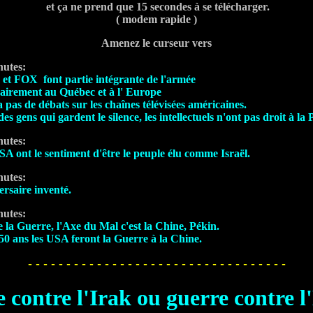
et ça ne prend que 15 secondes à se télécharger.
( modem rapide )
Amenez le curseur vers
nutes:
et FOX font partie intégrante de l'armée
airement au Québec et à l' Europe
 a pas de débats sur les chaînes télévisées américaines.
 des gens qui gardent le silence, les intellectuels n'ont pas droit à la 
nutes:
A ont le sentiment d'être le peuple élu comme Israël.
nutes:
rsaire inventé.
nutes:
 la Guerre, l'Axe du Mal c'est la Chine, Pékin.
50 ans les USA feront la Guerre à la Chine.
- - - - - - - - - - - - - - - - - - - - - - - - - - - - - - - - - -
 contre l'Irak ou guerre contre l