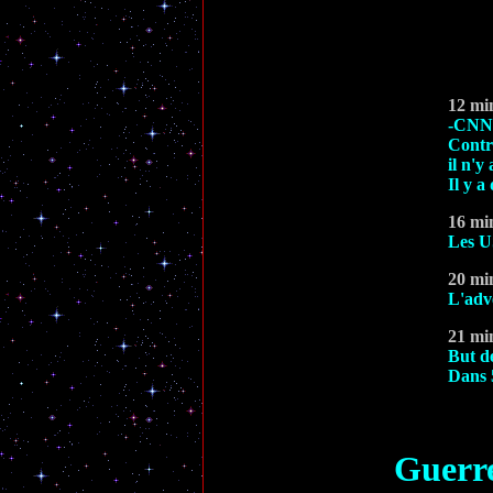
12 mi
-CNN 
Contr
il n'y
Il y a
16 mi
Les US
20 mi
L'adve
21 mi
But de
Dans 
Guerre