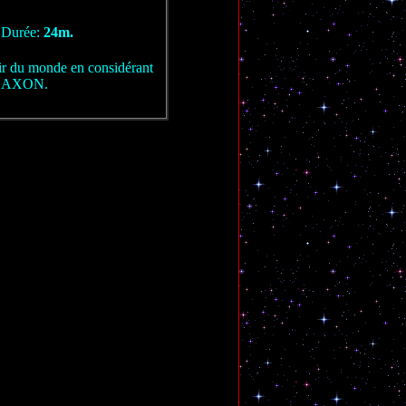
3
Durée:
24m.
enir du monde en considérant
SAXON.