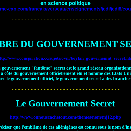
en science politique
isme-exp.com/francais/verseau/enseignements/jedi/jedi8/
- - - - - - - - - - - - - - - - - - - - - - - - - - - - - - - - - -
BRE DU GOUVERNEMENT S
ttp://www.conspiration.cc/sujets/ovni/boylan_gouvernemnt_secret.h
 gouvernement "fantôme" secret est le grand réseau organisation
 à côté du gouvernement officiellement élu et nommé des Etats-Un
c le gouvernement officiel, le gouvernement secret a des branches 
- - - - - - - - - - - - - - - - - - - - - - - - - - - - - - - - - -
Le Gouvernement Secret
http://www.onnouscachetout.com/themes/nom/mj12.php
réciser que l'emblème de ces aliénigènes est connu sous le nom d'ins