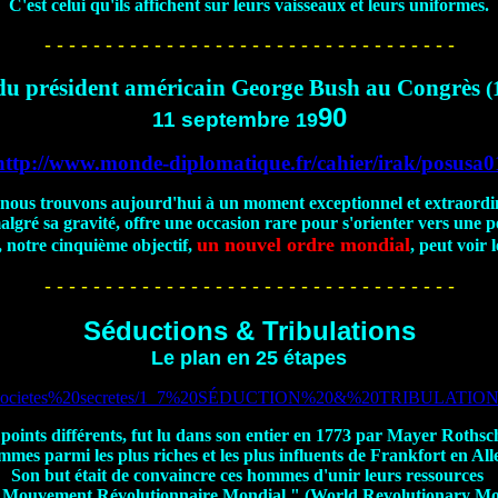
C'est celui qu'ils affichent sur leurs vaisseaux et leurs uniformes.
- - - - - - - - - - - - - - - - - - - - - - - - - - - - - - - - - -
du président américain George Bush au Congrès
(
90
11 septembre
19
http://www.monde-diplomatique.fr/cahier/irak/posusa0
nous trouvons aujourd'hui à un moment exceptionnel et extraordi
malgré sa gravité, offre une occasion rare pour s'orienter vers une 
un nouvel ordre mondial
e, notre cinquième objectif,
, peut voir 
- - - - - - - - - - - - - - - - - - - - - - - - - - - - - - - - - -
Séductions & Tribulations
Le plan en 25 étapes
isedem/Societes%20secretes/1_7%20SÉDUCTION%20&%20TRIBULA
oints différents, fut lu dans son entier en 1773 par Mayer Rothsch
mmes parmi les plus riches et les plus influents de Frankfort en Al
Son but était de convaincre ces hommes d'unir leurs ressources
 " Mouvement Révolutionnaire Mondial " (World Revolutionary 