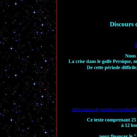
Discours 
Nous 
La crise dans le golfe Persique, 
De cette période difficil
http://users.skynet.be/egl
Ce texte comprenant 25 p
à 12 ho
pour financer le