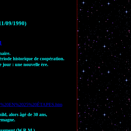
11/09/1990)
1
naire.
période historique de coopération.
le jour : une nouvelle ère.
TION%20EN%2025%20ÉTAPES.htm
ild, alors âgé de 30 ans,
lemagne.
Movement (W.R.M.)