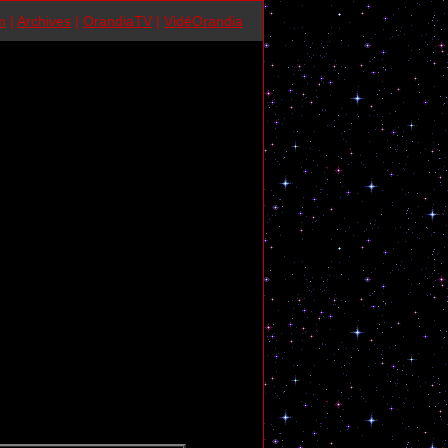
m
|
Archives
|
OrandiaTV
|
VidéOrandia