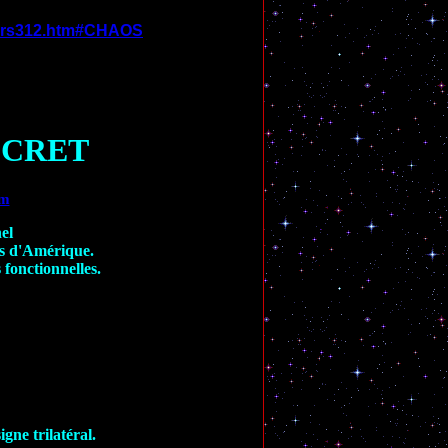
cours312.htm#CHAOS
ECRET
tm
nel
is d'Amérique.
fonctionnelles.
igne trilatéral.