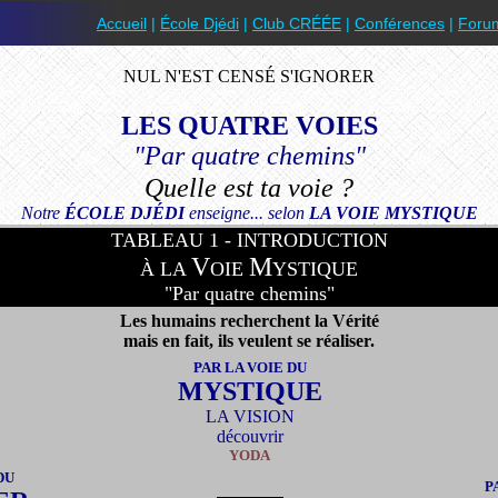
Accueil
|
École Djédi
|
Club CRÉÉE
|
Conférences
|
Foru
NUL N'EST CENSÉ S'IGNORER
LES QUATRE VOIES
"Par quatre chemins"
Quelle est ta voie ?
Notre
ÉCOLE DJÉDI
enseigne... selon
LA VOIE MYSTIQUE
TABLEAU
1
- INTRODUCTION
V
M
À LA
OIE
YSTIQUE
"Par quatre chemins"
Les humains recherchent la Vérité
mais en fait, ils veulent se réaliser.
PAR LA VOIE DU
MYSTIQUE
LA VISION
découvrir
YODA
DU
P