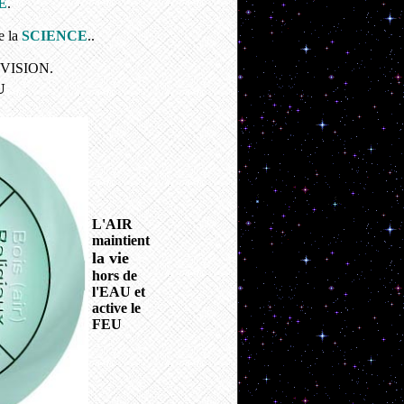
E
.
e la
SCIENCE
..
sa VISION.
U
L'AIR
maintient
la vie
hors de
l'EAU et
active le
FEU