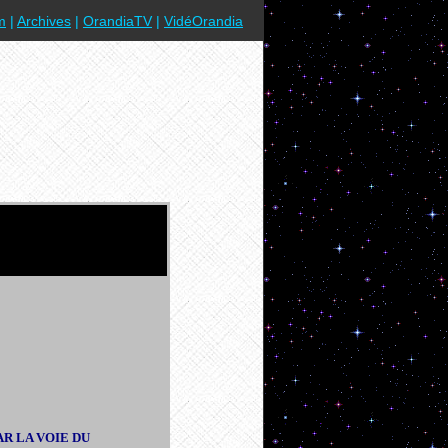
m
|
Archives
|
OrandiaTV
|
VidéOrandia
AR LA VOIE DU