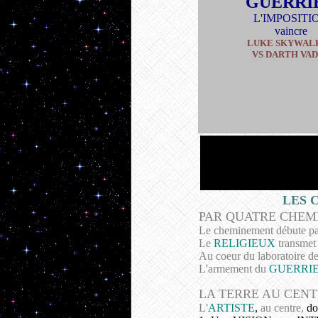
GUERRI
L'IMPOSITI
vaincre
LUKE SKYWAL
VS DARTH VA
LES C
PAR QUATRE CHEM
Le cheminement débute par
Le
RELIGIEUX
transmet 
Au coeur du laboratoire d
L'armement du
GUERRI
LA TERRE AU CENT
L'
ARTISTE
,
au centre,
doi