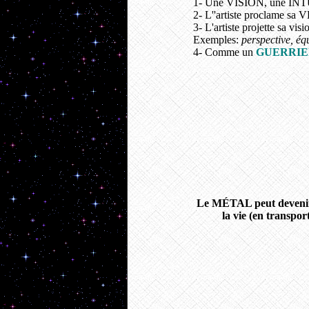
1- Une VISION, une INTU
2- L''artiste proclame sa V
3- L'artiste projette sa 
Exemples:
perspective, équ
4- Comme un
GUERRIE
Le MÉTAL peut devenir
la vie (en transpor