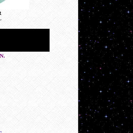
R
L
N.
e