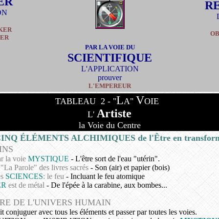
ER
R
ON
KER
OB
DER
PAR LA VOIE DU
SCIENTIFIQUE
L'APPLICATION
prouver
L'EMPEREUR
L
V
TABLEAU
2
- "
A"
OIE
Artiste
L'
la Voie du Centre
INQ ÉLÉMENTS ALCHIMIQUES de l'Être en transform
INS
 la voie
MYSTIQUE
-
L'être sort de l'eau "utérin".
"La Parole" des livres sacrés
- Son (air) et papier (bois)
es
SCIENCES
: le feu
- Incluant le feu atomique
ER
est de métal
- De l'épée à la carabine, aux bombes...
RE DE L'UNIVERS HUMAIN
t conjuguer avec tous les éléments et passer par toutes les voies.