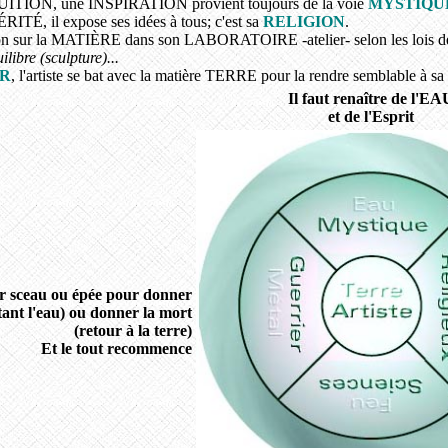
ITION, une INSPIRATION provient toujours de la voie
MYSTIQU
ÉRITÉ, il expose ses idées à tous; c'est sa
RELIGION
.
vision sur la MATIÈRE dans son LABORATOIRE -atelier- selon les lois d
ilibre (sculpture)...
R
, l'artiste se bat avec la matière TERRE pour la rendre semblable à 
Il faut renaître de l'EA
et de l'Esprit
 sceau ou épée pour donner
tant l'eau) ou donner la mort
(retour à la terre)
Et le tout recommence