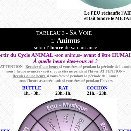
Le FEU réchauffe l'AI
et fait fondre le MÉTA
S
V
TABLEAU
3
-
A
OIE
Animus
L'
selon l'
heure
de sa naissance
ortir du Cycle ANIMAL -
son animus
- avant d'être HUMAI
À quelle heure êtes-vous né ?
ATTENTION -
Reculez d'une heure
si vous êtes né pendant la période de l'anné
sous l'heure avancée - soit si vous êtes né pendant l'hiver. ATTENTION -
Reculez d'une heure
si vous êtes né pendant la période de l'année
sous l'heure avancée - soit si vous êtes né pendant l'hivers
A
BUFFLE
RAT
COCHON
1h. - 3h.
23h.-1h.
21h. - 23h.