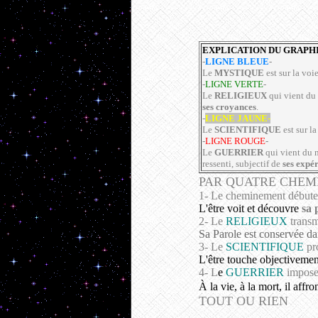
EXPLICATION DU GRAPHIQ
-
LIGNE BLEUE
-
Le
MYSTIQUE
est sur la voi
-
LIGNE VERTE
-
Le
RELIGIEUX
qui vient du 
ses croyances
.
-
LIGNE JAUNE
-
Le
SCIENTIFIQUE
est sur la
-
LIGNE ROUGE
-
Le
GUERRIER
qui vient du n
ressenti, subjectif de
ses expé
PAR QUATRE CHEM
1- Le cheminement débute 
L'être voit et découvre
sa 
2- Le
RELIGIEUX
transm
Sa Parole est conservée da
3- Le
SCIENTIFIQUE
pro
L'être touche objectivement
4- L
e
GUERRIER
impose 
À la vie, à la mort, il affr
TOUT OU RIEN