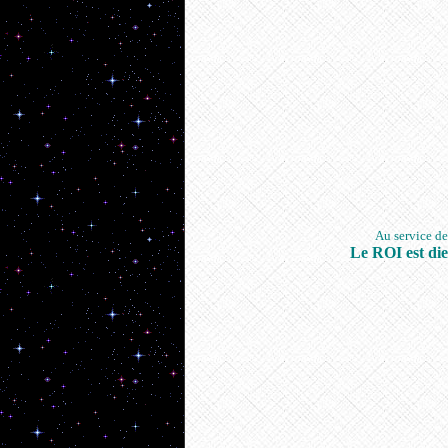
Au service de.
Le ROI est di