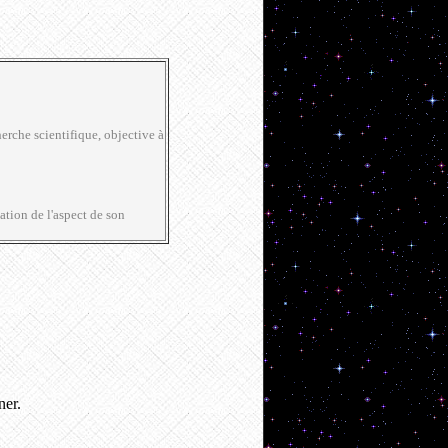
herche scientifique, objective à
ation de l'aspect de son
ner.