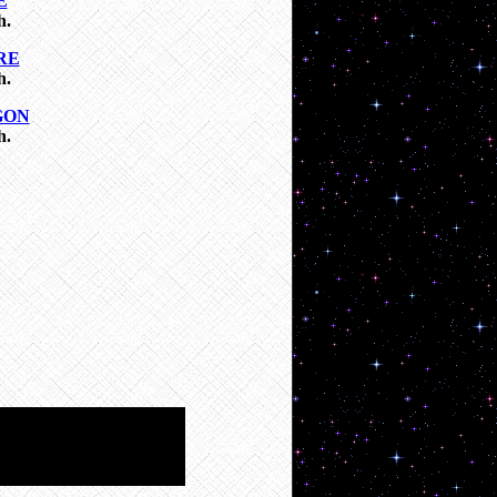
E
h.
RE
h.
GON
h.