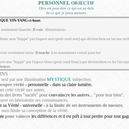
PERSONNEL
OBJECTIF
Dieu est peut-être ce qui est au delà
de ce que je peux mesurer.
UE YIN-YANG ci-haut:
e totalement blanche.
Il voit
. -Illumination-
blanc sera "frappé" par l'aspect noir (petit rond noir) qui déclenchera en lui une rec
 voie totalement noire.
Il touche
.-Les instruments voient pour lui-
oir sera "frappé" par l'aspect blanc (petit rond blanc) qui déclenchera en lui l'accept
riences
.
INS
seul par une illumination
MYSTIQUE
subjective
.
propre vérité
- personnelle - dans sa claire lumière.
et cette vérité aux autres.
ns des livres "sacrés"
pour
convaincre les autres
... "pour leur bien".
uve en laboratoire ses connaissances.
 sa Vérité - universelle -
à la limite de ses instruments de mesure
.
sans limite sa conception de la vérité.
onte
pour vaincre
les différences et il est prêt à tout perdre pour tout gag