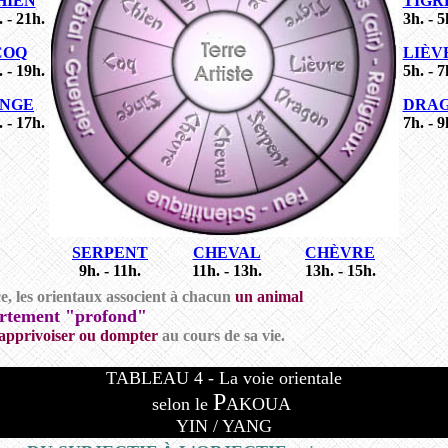
HIEN
TIGR
 - 21h.
3h. - 5
COQ
LIÈV
 - 19h.
5h. - 7
INGE
DRA
 - 17h.
7h. - 9
SERPENT
CHEVAL
CHÈVRE
9h. - 11h.
11h. - 13h.
13h. - 15h.
e, les orientaux associent à chacun
un animal
rtement "profond"
apprivoiser ou dompter
au cours de sa vie.
TABLEAU
4
- La voie orientale
P
selon le
AKOUA
YIN / YANG