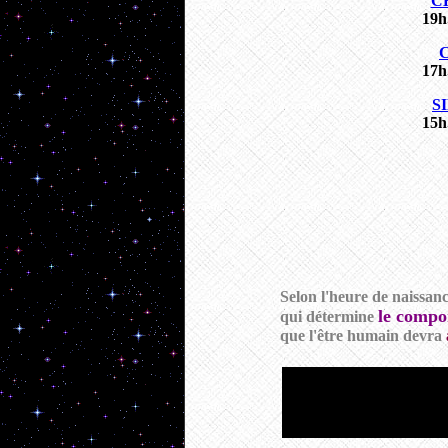
C
19h.
17h.
S
15h.
Selon l'heure de naissanc
le compo
qui détermine
que l'être humain devra