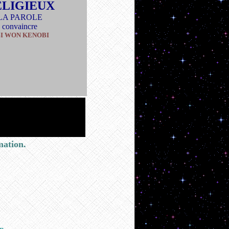
ELIGIEUX
LA PAROLE
convaincre
I WON KENOBI
ation.