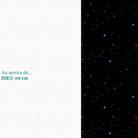
Au service de...
DIEU est roi