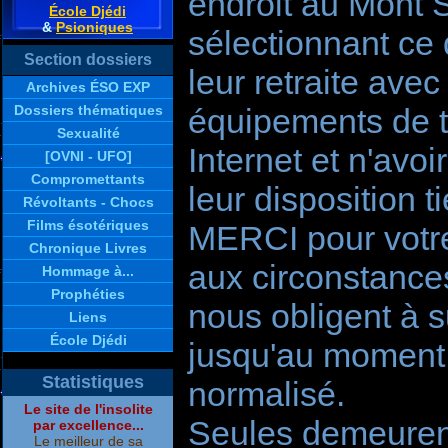
endroit au Mont S
École Djédi
&
Psioniques
sélectionnant ce 
Section dossiers
leur retraite avec
Archives ÉSO EXP
Dossiers thématiques
équipements de t
Sexualité
Internet et n'avo
[OVNI - UFO]
Compromettants
leur disposition t
Révoltants - Chocs
Films ésotériques
MERCI pour votr
Chronique Livres
aux circonstance
Hommage à...
Prophéties
nous obligent à s
Liens
École Djédi
jusqu'au moment 
Statistiques
normalisé.
Le site de l'insolite
Seules demeure
par excellence...
Le meilleur de sa