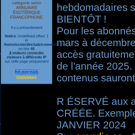
catégorie selon
hebdomadaires s
ANNUAIRE
ÉSOTÉRIQUE
BIENTÔT !
FRANCOPHONE
Pour les abonné
Il y a présentement
Notice
: Undefined offset: 1
mars à décembre
in
/home/esoteri/include/connectes.php
on line
40
accès gratuiteme
2
visiteurs connectés
visiteurs à différents IP
sur cette page uniquement
de l'année 2025.
contenus sauront 
Statistiques
R ÉSERVÉ aux a
CRÉÉE. Exemple:
JANVIER 2024