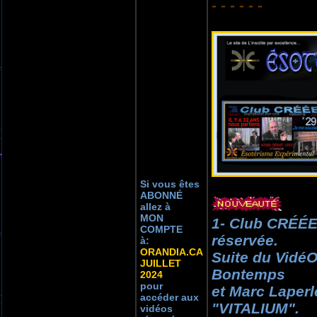
- - - - - -
Si vous êtes
ABONNÉ
allez à
MON
1- Club CRÉÉE
COMPTE
réservée.
à:
ORANDIA.CA
Suite du Vidé
JUILLET
Bontemps
2024
pour
et Marc Laperl
accéder aux
"VITALIUM".
vidéos