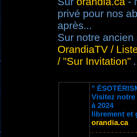
Sur
orandia.ca
- 
privé pour nos a
après...
Sur notre ancien 
OrandiaTV / Liste
/ "Sur Invitation"
.
" ÉSOTÉRIS
Visitez notr
à 2024
librement et 
orandia.ca
- - - - - - - - - - - 