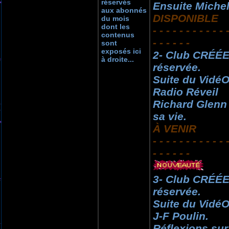
réservés
Ensuite Michel
aux abonnés
DISPONIBLE
du mois
dont les
- - - - - - - - - - - 
contenus
- - - - - -
sont
exposés ici
2- Club CRÉÉE
à droite...
réservée.
Suite du VidéO
Radio Réveil
Richard Glenn
sa vie.
À VENIR
- - - - - - - - - - - 
- - - - - -
3- Club CRÉÉE
réservée.
Suite du VidéO
J-F Poulin.
Réflexions sur